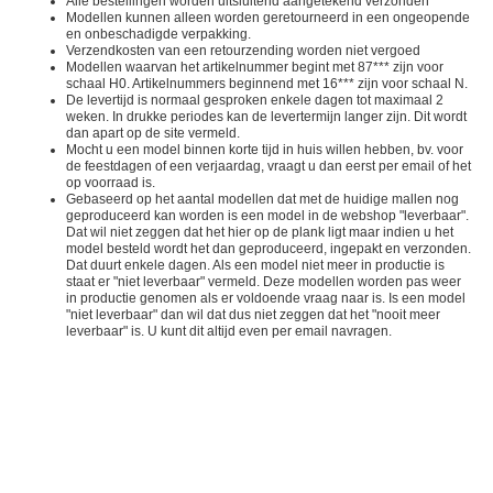
Alle bestellingen worden uitsluitend aangetekend verzonden
Modellen kunnen alleen worden geretourneerd in een ongeopende
en onbeschadigde verpakking.
Verzendkosten van een retourzending worden niet vergoed
Modellen waarvan het artikelnummer begint met 87*** zijn voor
schaal H0. Artikelnummers beginnend met 16*** zijn voor schaal N.
De levertijd is normaal gesproken enkele dagen tot maximaal 2
weken. In drukke periodes kan de levertermijn langer zijn. Dit wordt
dan apart op de site vermeld.
Mocht u een model binnen korte tijd in huis willen hebben, bv. voor
de feestdagen of een verjaardag, vraagt u dan eerst per email of het
op voorraad is.
Gebaseerd op het aantal modellen dat met de huidige mallen nog
geproduceerd kan worden is een model in de webshop "leverbaar".
Dat wil niet zeggen dat het hier op de plank ligt maar indien u het
model besteld wordt het dan geproduceerd, ingepakt en verzonden.
Dat duurt enkele dagen. Als een model niet meer in productie is
staat er "niet leverbaar" vermeld. Deze modellen worden pas weer
in productie genomen als er voldoende vraag naar is. Is een model
"niet leverbaar" dan wil dat dus niet zeggen dat het "nooit meer
leverbaar" is. U kunt dit altijd even per email navragen.