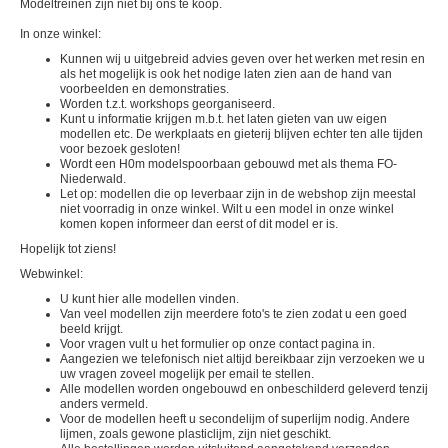
Modeltreinen zijn niet bij ons te koop.
In onze winkel:
Kunnen wij u uitgebreid advies geven over het werken met resin en
als het mogelijk is ook het nodige laten zien aan de hand van
voorbeelden en demonstraties.
Worden t.z.t. workshops georganiseerd.
Kunt u informatie krijgen m.b.t. het laten gieten van uw eigen
modellen etc. De werkplaats en gieterij blijven echter ten alle tijden
voor bezoek gesloten!
Wordt een H0m modelspoorbaan gebouwd met als thema FO-
Niederwald.
Let op: modellen die op leverbaar zijn in de webshop zijn meestal
niet voorradig in onze winkel. Wilt u een model in onze winkel
komen kopen informeer dan eerst of dit model er is.
Hopelijk tot ziens!
Webwinkel:
U kunt hier alle modellen vinden.
Van veel modellen zijn meerdere foto's te zien zodat u een goed
beeld krijgt.
Voor vragen vult u het formulier op onze contact pagina in.
Aangezien we telefonisch niet altijd bereikbaar zijn verzoeken we u
uw vragen zoveel mogelijk per email te stellen.
Alle modellen worden ongebouwd en onbeschilderd geleverd tenzij
anders vermeld.
Voor de modellen heeft u secondelijm of superlijm nodig. Andere
lijmen, zoals gewone plasticlijm, zijn niet geschikt.