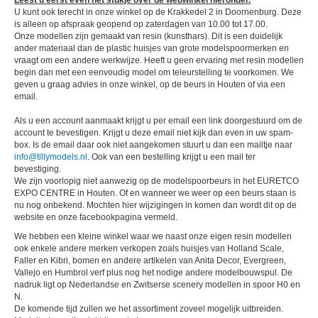
Leest u eerst even het stukje over de webwinkel hieronder.
U kunt ook terecht in onze winkel op de Krakkedel 2 in Doornenburg. Deze
is alleen op afspraak geopend op zaterdagen van 10.00 tot 17.00.
Onze modellen zijn gemaakt van resin (kunsthars). Dit is een duidelijk
ander materiaal dan de plastic huisjes van grote modelspoormerken en
vraagt om een andere werkwijze. Heeft u geen ervaring met resin modellen
begin dan met een eenvoudig model om teleurstelling te voorkomen. We
geven u graag advies in onze winkel, op de beurs in Houten of via een
email.
Als u een account aanmaakt krijgt u per email een link doorgestuurd om de
account te bevestigen. Krijgt u deze email niet kijk dan even in uw spam-
box. Is de email daar ook niet aangekomen stuurt u dan een mailtje naar
info@tillymodels.nl
. Ook van een bestelling krijgt u een mail ter
bevestiging.
We zijn voorlopig niet aanwezig op de modelspoorbeurs in het EURETCO
EXPO CENTRE in Houten. Of en wanneer we weer op een beurs staan is
nu nog onbekend. Mochten hier wijzigingen in komen dan wordt dit op de
website en onze facebookpagina vermeld.
We hebben een kleine winkel waar we naast onze eigen resin modellen
ook enkele andere merken verkopen zoals huisjes van Holland Scale,
Faller en Kibri, bomen en andere artikelen van Anita Decor, Evergreen,
Vallejo en Humbrol verf plus nog het nodige andere modelbouwspul. De
nadruk ligt op Nederlandse en Zwitserse scenery modellen in spoor H0 en
N.
De komende tijd zullen we het assortiment zoveel mogeli
jk uitbreiden.