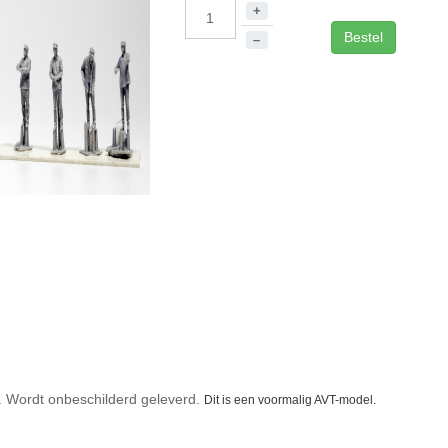
+
Bestel
–
n. Wordt onbeschilderd geleverd.
Dit is een voormalig AVT-model.