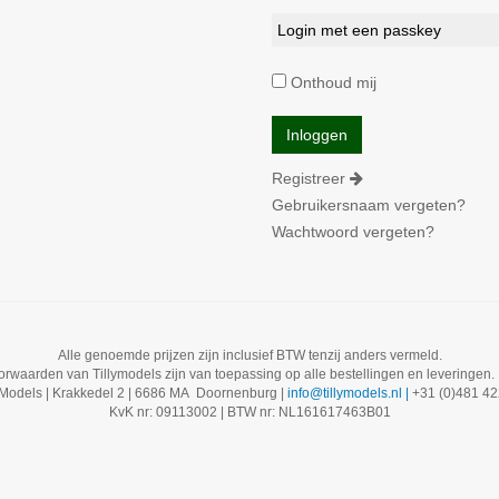
Login met een passkey
Onthoud mij
Registreer
Gebruikersnaam vergeten?
Wachtwoord vergeten?
Alle genoemde prijzen zijn inclusief BTW tenzij anders vermeld.
waarden van Tillymodels zijn van toepassing op alle bestellingen en leveringen.
y Models | Krakkedel 2 | 6686 MA Doornenburg |
info@tillymodels.nl |
+31 (0)481 4
KvK nr: 09113002 | BTW nr: NL161617463B01