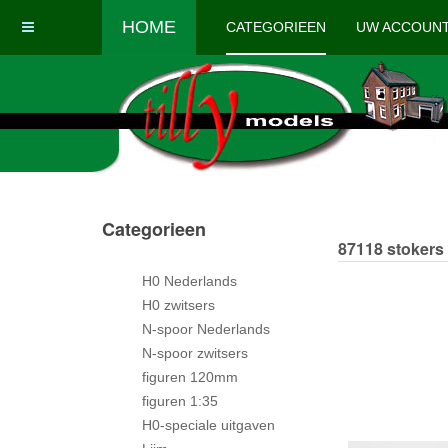
HOME
CATEGORIEEN
UW ACCOUN
Categorieen
87118 stokers
H0 Nederlands
H0 zwitsers
N-spoor Nederlands
N-spoor zwitsers
figuren 120mm
figuren 1:35
H0-speciale uitgaven