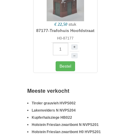
stuk
€ 22,50
87177-Trafohuis Hoofdstraat
H0-87177
+
–
Bestel
Meeste verkocht
Tiroler grauvieh
HVPS002
Lakenvelders N
NVPS204
Kupferhalsziege
HB022
Holstein Frieslan zwartbont N
NVPS201
Holstein Frieslan zwartbont H0
HVPS201